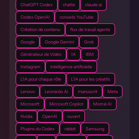
ChatGPT Codex
chatte
claude ai
Codex OpenAI
conseils YouTube
Création de contenu
flux de travail agents
Google
Google Gemini
Grok
Générateur de Vidéo
IA
IBM
Instagram
intelligence artificielle
L'IA pour chaque rôle
L'IA pour les créatifs
Lenovo
Leonardo Ai
manuscrit
Meta
Microsoft
Microsoft Copilot
Mistral AI
Nvidia
OpenAI
ouvert
Plugins du Codex
rabbit
Samsung