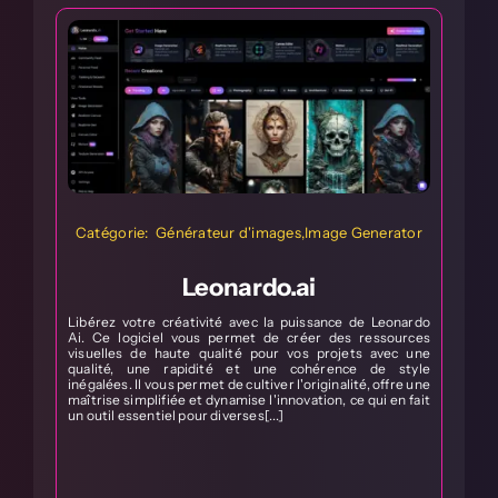
r
Catégorie: Musique
do
Suno.ai
es
ne
Suno.ai est un logiciel révolutionnaire qui permet à
le
quiconque, des chanteurs de douche aux artistes
ne
professionnels, de créer de la musique sans avoir besoin
it
d'instruments de musique. Avec juste votre imagination,
vous pouvez créer vos propres chansons sans effort.
Suno.ai propose une approche unique et passionnante de
la création musicale, la rendant accessible à tous.[...]