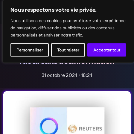
Passer
Nous respectons votre vie privée.
au
Toggle
Navigation
Nous utilisons des cookies pour améliorer votre expérience
contenu
de navigation, diffuser des publicités ou des contenus
Accueil
Actu IA
Les Actus
personnalisés et analyser notre trafic.
Meta renforce son IA avec un
Rechercher:
Personnaliser
partenariat Reuters, ciblant
Tout rejeter
Accepter tout
l’actu sans désinformation
Annuaire des Outils IA
31 octobre 2024 • 18:24
Top
IA Gratuites
Soumettre votre outil IA
Conseils & Tutos